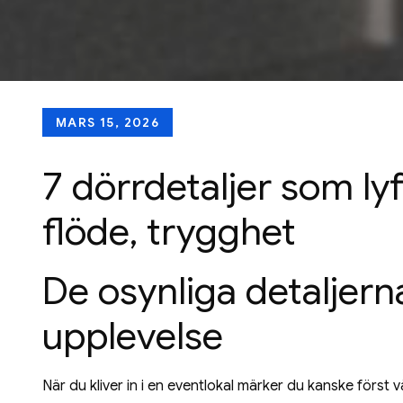
Posted
MARS 15, 2026
on
7 dörrdetaljer som lyf
flöde, trygghet
De osynliga detaljer
upplevelse
När du kliver in i en eventlokal märker du kanske förs