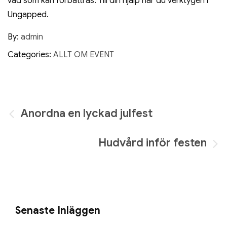
vad som kan förbättras. Till din hjälp har du verktygen i
Ungapped.
By:
admin
Categories:
ALLT OM EVENT
Inläggsnavigering
Anordna en lyckad julfest
Hudvård inför festen
Senaste Inläggen