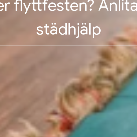
er flyttfesten? Anlita
städhjälp